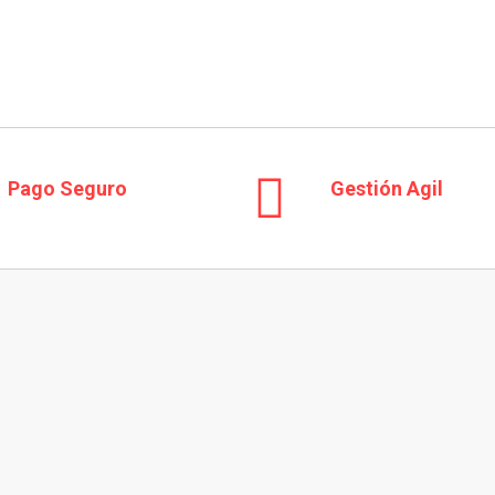
Critical Poison 5 U. Fem. 00 Seeds
Pago Seguro
Gestión Agil