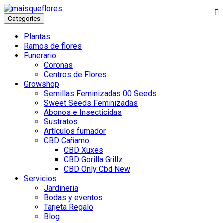
Categories
Plantas
Ramos de flores
Funerario
Coronas
Centros de Flores
Growshop
Semillas Feminizadas 00 Seeds
Sweet Seeds Feminizadas
Abonos e Insecticidas
Sustratos
Artículos fumador
CBD Cañamo
CBD Xuxes
CBD Gorilla Grillz
CBD Only Cbd New
Servicios
Jardineria
Bodas y eventos
Tarjeta Regalo
Blog