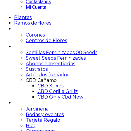
Contactanos
Mi Cuenta
Plantas
Ramos de flores
Funerario
Coronas
Centros de Flores
Growshop
Semillas Feminizadas 00 Seeds
Sweet Seeds Feminizadas
Abonos e Insecticidas
Sustratos
Artículos fumador
CBD Cañamo
CBD Xuxes
CBD Gorilla Grillz
CBD Only Cbd New
Servicios
Jardineria
Bodas y eventos
Tarjeta Regalo
Blog