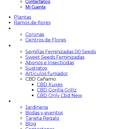
Contactanos
Mi Cuenta
Plantas
Ramos de flores
Funerario
Coronas
Centros de Flores
Growshop
Semillas Feminizadas 00 Seeds
Sweet Seeds Feminizadas
Abonos e Insecticidas
Sustratos
Artículos fumador
CBD Cañamo
CBD Xuxes
CBD Gorilla Grillz
CBD Only Cbd New
Servicios
Jardineria
Bodas y eventos
Tarjeta Regalo
Blog