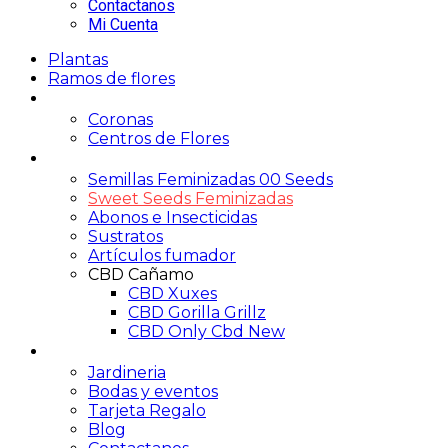
Contactanos
Mi Cuenta
Plantas
Ramos de flores
Funerario
Coronas
Centros de Flores
Growshop
Semillas Feminizadas 00 Seeds
Sweet Seeds Feminizadas
Abonos e Insecticidas
Sustratos
Artículos fumador
CBD Cañamo
CBD Xuxes
CBD Gorilla Grillz
CBD Only Cbd New
Servicios
Jardineria
Bodas y eventos
Tarjeta Regalo
Blog