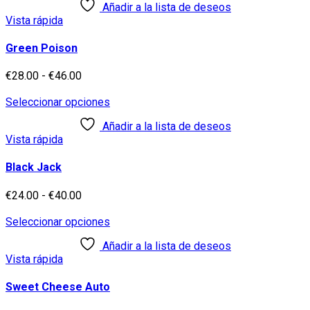
Añadir a la lista de deseos
la
€24.00
tiene
Vista rápida
página
hasta
múltiples
de
€40.00
variantes.
producto
Las
Green Poison
opciones
se
Rango
€
28.00
-
€
46.00
pueden
de
elegir
precios:
Este
Seleccionar opciones
en
desde
producto
Añadir a la lista de deseos
la
€28.00
tiene
Vista rápida
página
hasta
múltiples
de
€46.00
variantes.
producto
Las
Black Jack
opciones
se
Rango
€
24.00
-
€
40.00
pueden
de
elegir
precios:
Este
Seleccionar opciones
en
desde
producto
Añadir a la lista de deseos
la
€24.00
tiene
Vista rápida
página
hasta
múltiples
de
€40.00
variantes.
producto
Las
Sweet Cheese Auto
opciones