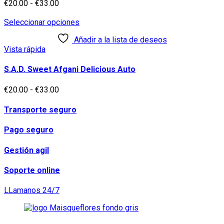
se
Rango
€
20.00
-
€
33.00
pueden
de
elegir
precios:
Este
Seleccionar opciones
en
desde
producto
Añadir a la lista de deseos
la
€20.00
tiene
Vista rápida
página
hasta
múltiples
de
€33.00
variantes.
producto
Las
S.A.D. Sweet Afgani Delicious Auto
opciones
se
Rango
€
20.00
-
€
33.00
pueden
de
elegir
precios:
Transporte seguro
en
desde
la
€20.00
Pago seguro
página
hasta
de
€33.00
Gestión agil
producto
Soporte online
LLamanos 24/7