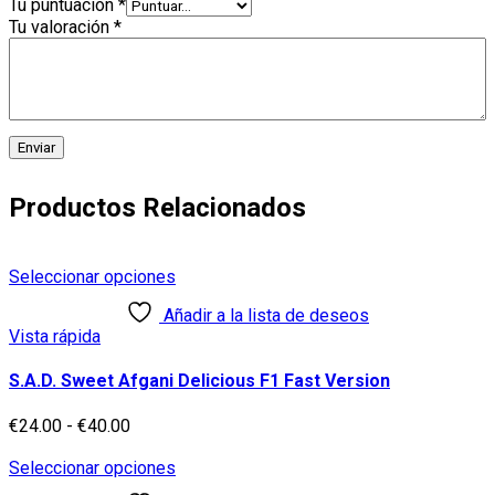
Tu puntuación
*
Tu valoración
*
Productos Relacionados
Este
Seleccionar opciones
producto
Añadir a la lista de deseos
tiene
Vista rápida
múltiples
variantes.
Las
S.A.D. Sweet Afgani Delicious F1 Fast Version
opciones
se
Rango
€
24.00
-
€
40.00
pueden
de
elegir
precios:
Este
Seleccionar opciones
en
desde
producto