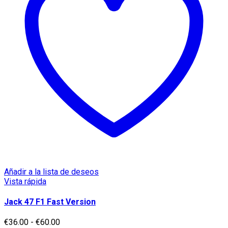
se
pueden
elegir
en
la
página
de
producto
Añadir a la lista de deseos
Vista rápida
Jack 47 F1 Fast Version
Rango
€
36.00
-
€
60.00