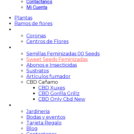
Contactanos
Mi Cuenta
Plantas
Ramos de flores
Funerario
Coronas
Centros de Flores
Growshop
Semillas Feminizadas 00 Seeds
Sweet Seeds Feminizadas
Abonos e Insecticidas
Sustratos
Artículos fumador
CBD Cañamo
CBD Xuxes
CBD Gorilla Grillz
CBD Only Cbd New
Servicios
Jardineria
Bodas y eventos
Tarjeta Regalo
Blog