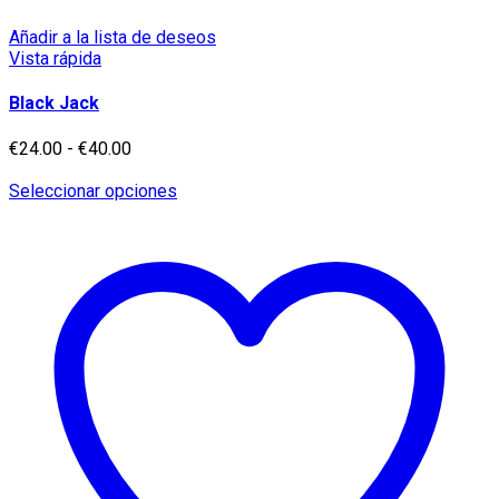
Añadir a la lista de deseos
Vista rápida
Black Jack
Rango
€
24.00
-
€
40.00
de
precios:
Este
Seleccionar opciones
desde
producto
€24.00
tiene
hasta
múltiples
€40.00
variantes.
Las
opciones
se
pueden
elegir
en
la
página
de
producto