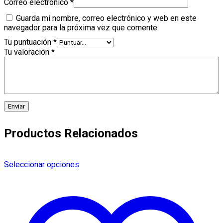
Correo electrónico
*
Guarda mi nombre, correo electrónico y web en este
navegador para la próxima vez que comente.
Tu puntuación
*
Tu valoración
*
Productos Relacionados
Este
Seleccionar opciones
producto
tiene
múltiples
variantes.
Las
opciones