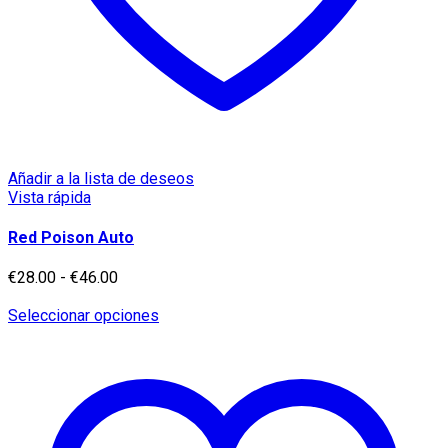
Añadir a la lista de deseos
Vista rápida
Red Poison Auto
Rango
€
28.00
-
€
46.00
de
precios:
Este
Seleccionar opciones
desde
producto
€28.00
tiene
hasta
múltiples
€46.00
variantes.
Las
opciones
se