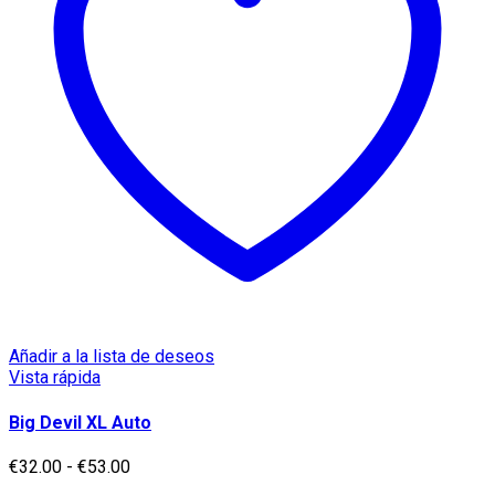
pueden
elegir
en
la
página
de
producto
Añadir a la lista de deseos
Vista rápida
Big Devil XL Auto
Rango
€
32.00
-
€
53.00
de