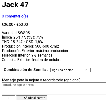
Jack 47
0
comentario(s)
Rango
€
36.00
-
€
60.00
de
Variedad SWS08
precios:
Índica: 25% / Sativa: 75%
desde
THC: 18-24% · CBD: 1,6%
€36.00
Producción Interior: 500-600 g/m2
hasta
Producción Exterior: máxima producción
€60.00
Floración Interior: 9½ semanas
Cosecha Exterior: finales de octubre
Combinación de Semillas
Mensaje para la tarjeta o recordatorio (opcional)
Jack
Añadir al carrito
47