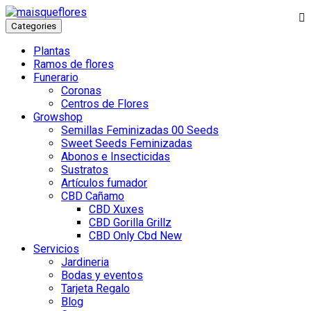
Categories
Plantas
Ramos de flores
Funerario
Coronas
Centros de Flores
Growshop
Semillas Feminizadas 00 Seeds
Sweet Seeds Feminizadas
Abonos e Insecticidas
Sustratos
Artículos fumador
CBD Cañamo
CBD Xuxes
CBD Gorilla Grillz
CBD Only Cbd New
Servicios
Jardineria
Bodas y eventos
Tarjeta Regalo
Blog