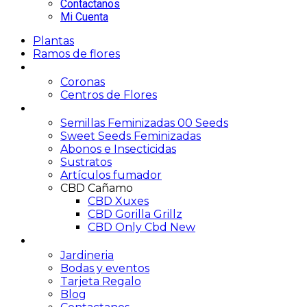
Contactanos
Mi Cuenta
Plantas
Ramos de flores
Funerario
Coronas
Centros de Flores
Growshop
Semillas Feminizadas 00 Seeds
Sweet Seeds Feminizadas
Abonos e Insecticidas
Sustratos
Artículos fumador
CBD Cañamo
CBD Xuxes
CBD Gorilla Grillz
CBD Only Cbd New
Servicios
Jardineria
Bodas y eventos
Tarjeta Regalo
Blog