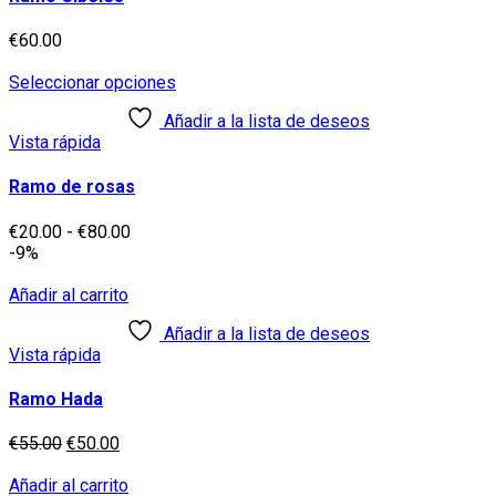
€
60.00
Este
Seleccionar opciones
producto
Añadir a la lista de deseos
tiene
Vista rápida
múltiples
variantes.
Las
Ramo de rosas
opciones
se
Rango
€
20.00
-
€
80.00
pueden
de
-9%
elegir
precios:
en
desde
Añadir al carrito
la
€20.00
Añadir a la lista de deseos
página
hasta
Vista rápida
de
€80.00
producto
Ramo Hada
El
El
€
55.00
€
50.00
precio
precio
original
actual
Añadir al carrito