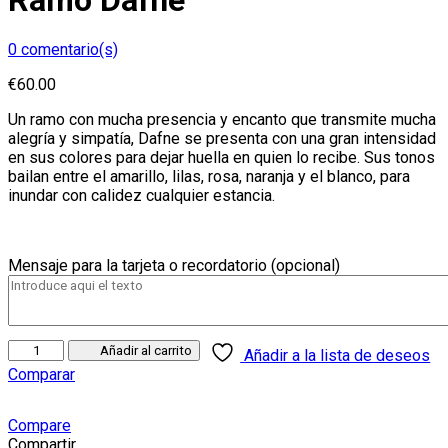
Ramo Dafne
0
comentario(s)
€
60.00
Un ramo con mucha presencia y encanto que transmite mucha
alegría y simpatía, Dafne se presenta con una gran intensidad
en sus colores para dejar huella en quien lo recibe. Sus tonos
bailan entre el amarillo, lilas, rosa, naranja y el blanco, para
inundar con calidez cualquier estancia.
Mensaje para la tarjeta o recordatorio (opcional)
Ramo
Añadir al carrito
Añadir a la lista de deseos
Dafne
Comparar
cantidad
Compare
Compartir