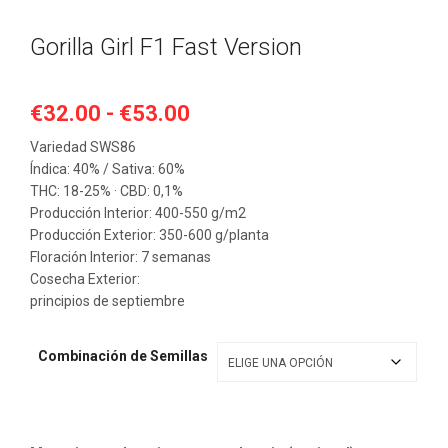
Gorilla Girl F1 Fast Version
Rango
€
32.00
-
€
53.00
de
Variedad SWS86
precios:
Índica: 40% / Sativa: 60%
desde
THC: 18-25% · CBD: 0,1%
€32.00
Producción Interior: 400-550 g/m2
hasta
Producción Exterior: 350-600 g/planta
Floración Interior: 7 semanas
€53.00
Cosecha Exterior:
principios de septiembre
Combinación de Semillas