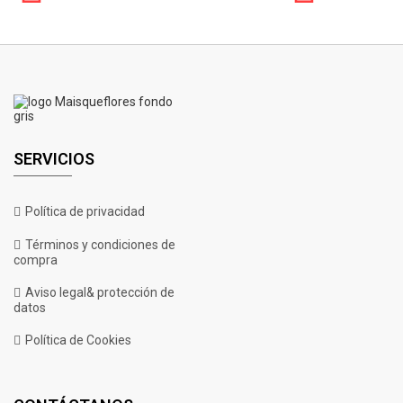
SERVICIOS
Política de privacidad
Términos y condiciones de
Sweet Cheese Auto
compra
Rango
€
20.00
-
€
33.00
de
Aviso legal& protección de
datos
precios:
desde
Política de Cookies
€20.00
hasta
€33.00