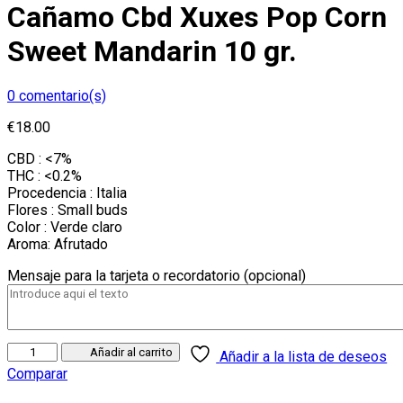
Cañamo Cbd Xuxes Pop Corn
Sweet Mandarin 10 gr.
0
comentario(s)
€
18.00
CBD : <7%
THC : <0.2%
Procedencia : Italia
Flores : Small buds
Color : Verde claro
Aroma: Afrutado
Mensaje para la tarjeta o recordatorio (opcional)
Cañamo
Añadir al carrito
Añadir a la lista de deseos
Cbd
Comparar
Xuxes
Pop