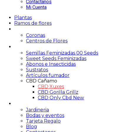
Contactanos
Mi Cuenta
Plantas
Ramos de flores
Funerario
Coronas
Centros de Flores
Growshop
Semillas Feminizadas 00 Seeds
Sweet Seeds Feminizadas
Abonos e Insecticidas
Sustratos
Artículos fumador
CBD Cañamo
CBD Xuxes
CBD Gorilla Grillz
CBD Only Cbd New
Servicios
Jardineria
Bodas y eventos
Tarjeta Regalo
Blog