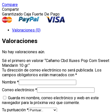
Corn
Compare
Sweet
Compartir
Mandarin
Garantizado Caja Fuerte De Pago:
10
gr.
cantidad
Valoraciones (0)
Valoraciones
No hay valoraciones aún.
Sé el primero en valorar “Cañamo Cbd Xuxes Pop Corn Sweet
Mandarin 10 gr.”
Tu dirección de correo electrónico no será publicada.
Los
campos obligatorios están marcados con
*
Nombre
*
Correo electrónico
*
Guarda mi nombre, correo electrónico y web en este
navegador para la próxima vez que comente.
Tu puntuación
*