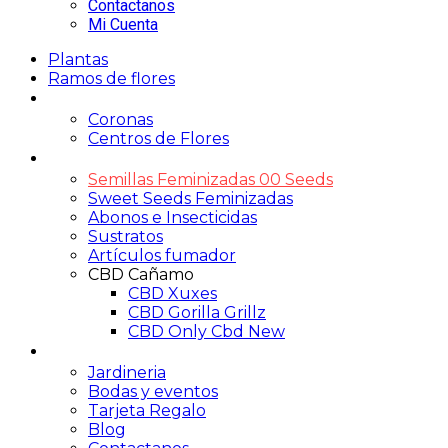
Contactanos
Mi Cuenta
Plantas
Ramos de flores
Funerario
Coronas
Centros de Flores
Growshop
Semillas Feminizadas 00 Seeds
Sweet Seeds Feminizadas
Abonos e Insecticidas
Sustratos
Artículos fumador
CBD Cañamo
CBD Xuxes
CBD Gorilla Grillz
CBD Only Cbd New
Servicios
Jardineria
Bodas y eventos
Tarjeta Regalo
Blog