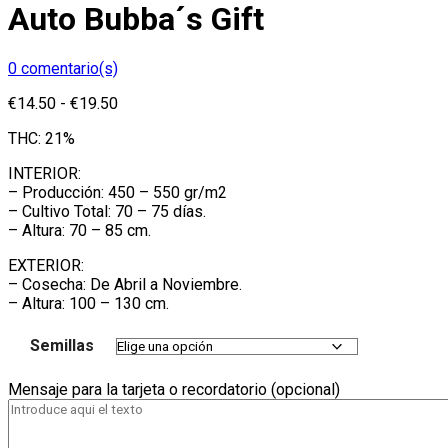
Auto Bubba´s Gift
0
comentario(s)
Rango
€
14.50
-
€
19.50
de
THC: 21%
precios:
desde
INTERIOR:
€14.50
– Producción: 450 – 550 gr/m2
hasta
– Cultivo Total: 70 – 75 días.
€19.50
– Altura: 70 – 85 cm.
EXTERIOR:
– Cosecha: De Abril a Noviembre.
– Altura: 100 – 130 cm.
Semillas
Mensaje para la tarjeta o recordatorio (opcional)