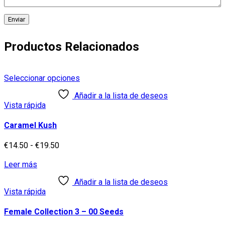
Productos Relacionados
Este
Seleccionar opciones
producto
Añadir a la lista de deseos
tiene
Vista rápida
múltiples
variantes.
Las
Caramel Kush
opciones
se
Rango
€
14.50
-
€
19.50
pueden
de
elegir
precios:
Leer más
en
desde
Añadir a la lista de deseos
la
€14.50
Vista rápida
página
hasta
de
€19.50
producto
Female Collection 3 – 00 Seeds