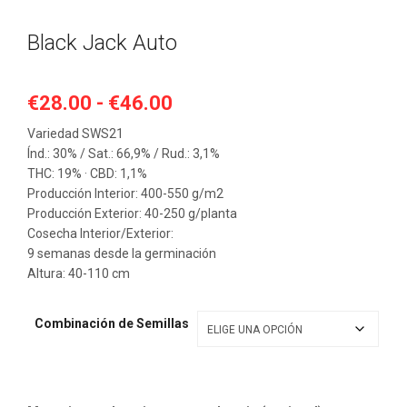
Black Jack Auto
Rango
€
28.00
-
€
46.00
de
Variedad SWS21
precios:
Índ.: 30% / Sat.: 66,9% / Rud.: 3,1%
desde
THC: 19% · CBD: 1,1%
€28.00
Producción Interior: 400-550 g/m2
hasta
Producción Exterior: 40-250 g/planta
Cosecha Interior/Exterior:
€46.00
9 semanas desde la germinación
Altura: 40-110 cm
Combinación de Semillas