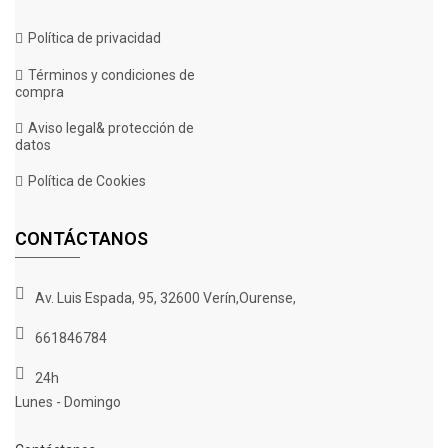
Política de privacidad
Términos y condiciones de
compra
Cream Mandarine F1 Fast Version
Rango
€
28.00
-
€
46.00
Aviso legal& protección de
de
datos
precios:
desde
Política de Cookies
€28.00
hasta
CONTÁCTANOS
€46.00
Av. Luis Espada, 95, 32600 Verín,Ourense,
661846784
24h
Lunes - Domingo