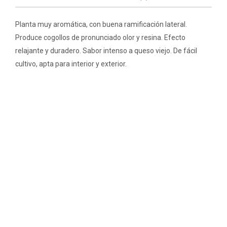
Planta muy aromática, con buena ramificación lateral.
Produce cogollos de pronunciado olor y resina. Efecto
relajante y duradero. Sabor intenso a queso viejo. De fácil
cultivo, apta para interior y exterior.
PRODUCTOS RELACIONADOS
Bubble Gum
Rango
€
14.50
-
€
19.50
de
precios:
desde
€14.50
hasta
Auto California Kush 3 U. Fem. 00 Seeds
€19.50