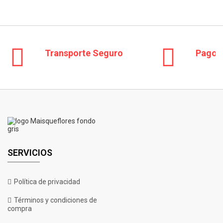
€
14.50
Transporte Seguro
Pago 
SERVICIOS
Política de privacidad
Términos y condiciones de
Auto Chocolate Skunk
compra
Rango
€
14.50
-
€
19.50