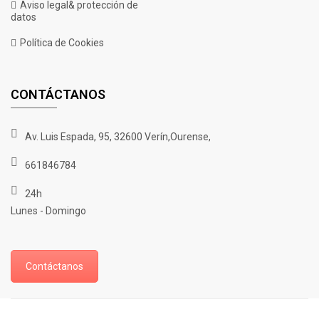
de
Aviso legal& protección de
datos
precios:
desde
Política de Cookies
€14.50
hasta
€19.50
CONTÁCTANOS
Av. Luis Espada, 95, 32600 Verín,Ourense,
661846784
24h
Lunes - Domingo
Contáctanos
Auto 00 Kush
Rango
€
14.50
-
€
19.50
de