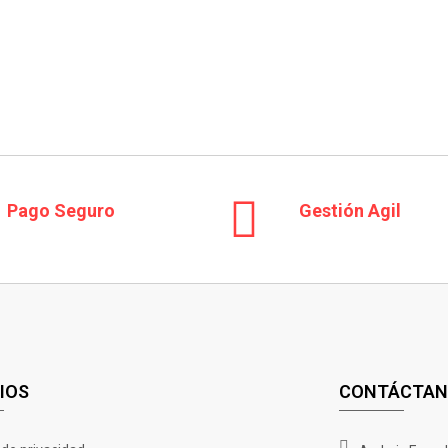
Cañamo Cbd Gorilla Grillz Outdoor Lemon Haze 25 Gr.
€
27.00
Pago Seguro
Gestión Agil
IOS
CONTÁCTAN