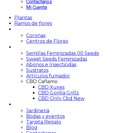
Contactanos
Mi Cuenta
Plantas
Ramos de flores
Funerario
Coronas
Centros de Flores
Growshop
Semillas Feminizadas 00 Seeds
Sweet Seeds Feminizadas
Abonos e Insecticidas
Sustratos
Artículos fumador
CBD Cañamo
CBD Xuxes
CBD Gorilla Grillz
CBD Only Cbd New
Servicios
Jardineria
Bodas y eventos
Tarjeta Regalo
Blog