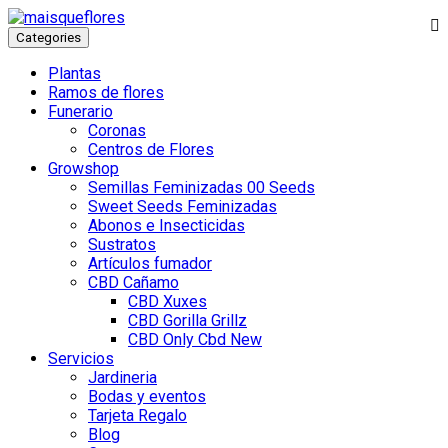
Categories
Plantas
Ramos de flores
Funerario
Coronas
Centros de Flores
Growshop
Semillas Feminizadas 00 Seeds
Sweet Seeds Feminizadas
Abonos e Insecticidas
Sustratos
Artículos fumador
CBD Cañamo
CBD Xuxes
CBD Gorilla Grillz
CBD Only Cbd New
Servicios
Jardineria
Bodas y eventos
Tarjeta Regalo
Blog