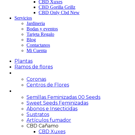
CBD Xuxes
CBD Gorilla Grillz
CBD Only Cbd New
Servicios
Jardineria
Bodas y eventos
Tarjeta Regalo
Blog
Contactanos
Mi Cuenta
Plantas
Ramos de flores
Funerario
Coronas
Centros de Flores
Growshop
Semillas Feminizadas 00 Seeds
Sweet Seeds Feminizadas
Abonos e Insecticidas
Sustratos
Artículos fumador
CBD Cañamo
CBD Xuxes